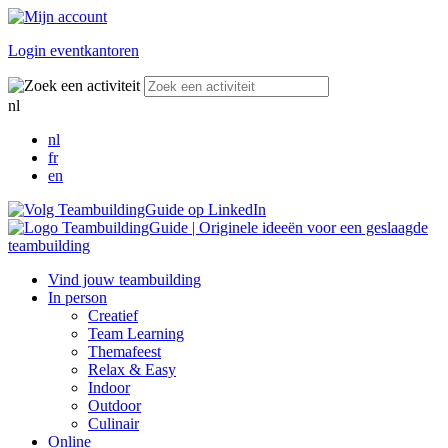
Login eventkantoren
nl
nl
fr
en
Vind jouw teambuilding
In person
Creatief
Team Learning
Themafeest
Relax & Easy
Indoor
Outdoor
Culinair
Online