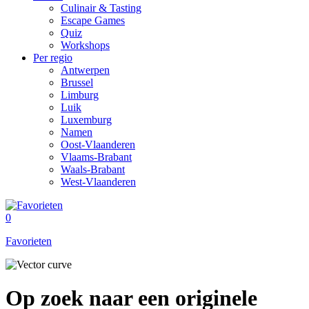
Culinair & Tasting
Escape Games
Quiz
Workshops
Per regio
Antwerpen
Brussel
Limburg
Luik
Luxemburg
Namen
Oost-Vlaanderen
Vlaams-Brabant
Waals-Brabant
West-Vlaanderen
0
Favorieten
Op zoek naar een originele