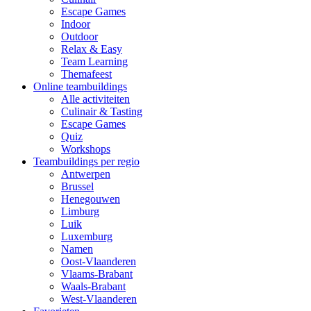
Escape Games
Indoor
Outdoor
Relax & Easy
Team Learning
Themafeest
Online teambuildings
Alle activiteiten
Culinair & Tasting
Escape Games
Quiz
Workshops
Teambuildings per regio
Antwerpen
Brussel
Henegouwen
Limburg
Luik
Luxemburg
Namen
Oost-Vlaanderen
Vlaams-Brabant
Waals-Brabant
West-Vlaanderen