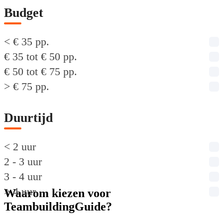
Budget
< € 35 pp.
€ 35 tot € 50 pp.
€ 50 tot € 75 pp.
> € 75 pp.
Duurtijd
< 2 uur
2 - 3 uur
3 - 4 uur
> 4 uur
Waarom kiezen voor
TeambuildingGuide?