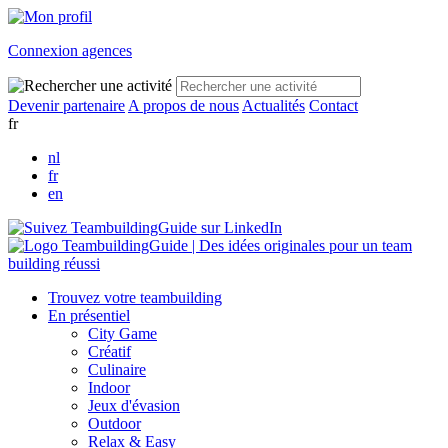
Connexion agences
Devenir partenaire
A propos de nous
Actualités
Contact
fr
nl
fr
en
Trouvez votre teambuilding
En présentiel
City Game
Créatif
Culinaire
Indoor
Jeux d'évasion
Outdoor
Relax & Easy