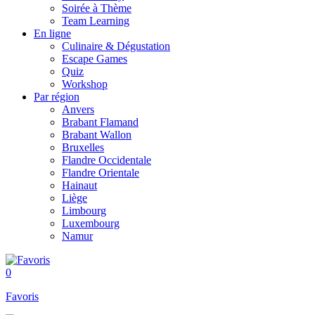
Soirée à Thème
Team Learning
En ligne
Culinaire & Dégustation
Escape Games
Quiz
Workshop
Par région
Anvers
Brabant Flamand
Brabant Wallon
Bruxelles
Flandre Occidentale
Flandre Orientale
Hainaut
Liège
Limbourg
Luxembourg
Namur
0
Favoris