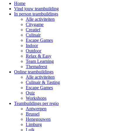
Home
Vind jouw teambuilding
In person teambuildings
Alle activiteiten
Citygame
Creatief
Culinair
Escape Games
Indoor
Outdoor
Relax & Easy
Team Learning
Themafeest
Online teambuildings
Alle activiteiten
Culinair & Tasting
Escape Games
Quiz
Workshops
Teambuildings per regio
Antwerpen
Brussel
Henegouwen
Limburg
Luik