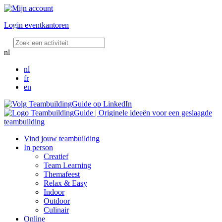
Login eventkantoren
nl
nl
fr
en
Vind jouw teambuilding
In person
Creatief
Team Learning
Themafeest
Relax & Easy
Indoor
Outdoor
Culinair
Online